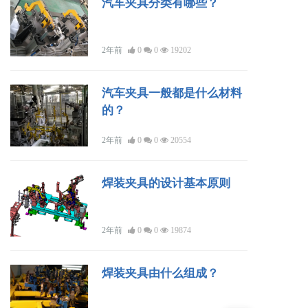
汽车夹具分类有哪些？
2年前
0
0
19202
汽车夹具一般都是什么材料
的？
2年前
0
0
20554
焊装夹具的设计基本原则
2年前
0
0
19874
焊装夹具由什么组成？