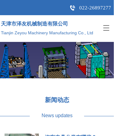
022-26897277
天津市泽友机械制造有限公司  
T
Tianjin Zeyou Machinery Manufacturing Co., Ltd
o
g
g
l
e
n
a
v
i
g
a
新闻动态
t
i
o
News updates
n