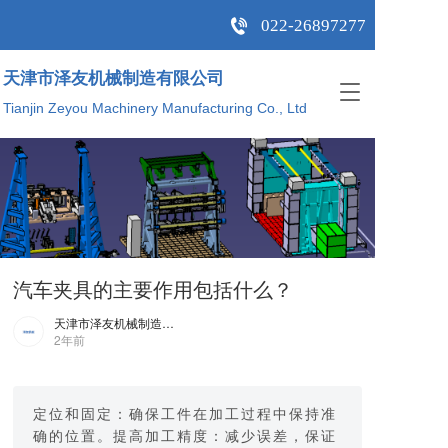
022-26897277
天津市泽友机械制造有限公司  
T
Tianjin Zeyou Machinery Manufacturing Co., Ltd
o
g
g
l
e
n
a
v
i
汽车夹具的主要作用包括什么？
g
a
天津市泽友机械制造有限公司
t
2年前
i
o
n
定位和固定：确保工件在加工过程中保持准
确的位置。提高加工精度：减少误差，保证